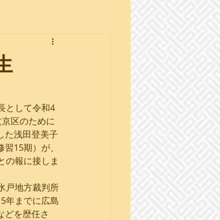
生
長として令和4
文京区のために
した浅田登美子
習15期）が、
との報に接しま
水戸地方裁判所
5年までに広島
などを歴任さ