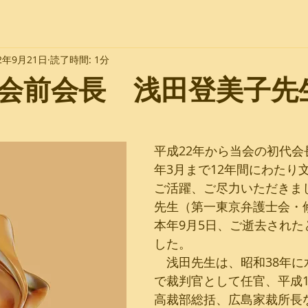
22年9月21日
読了時間: 1分
会前会長 浅田登美子先
平成22年から当会の初代会
年3月まで12年間にわたり
ご活躍、ご尽力いただきま
先生（第一東京弁護士会・修
本年9月5日、ご逝去された
した。
　浅田先生は、昭和38年に
で裁判官として任官、平成1
高裁部総括、広島家裁所長