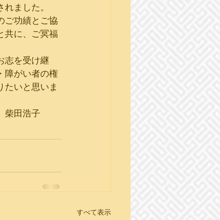
されました。
のご功績とご協
と共に、ご冥福
お志を受け継
・障がい者の権
りたいと思いま
　柴田浩子
すべて表示